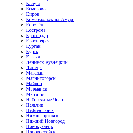
Калуга
Кемерово
Киров
Комсомольск-на-Амуре
Королёв
Кострома
Краснодар
Красноярск
Курган
Курск
Кызыл
Ленинск-Кузнецкий
Липецк
Магадан
Магнитогорск
Майкоп
Мурманск
Мытищи
Набережные Челны
Нальчик
Нефтеюганск
Нижневартовск
Нижний Новгород
Новокузнецк
Новороссийск