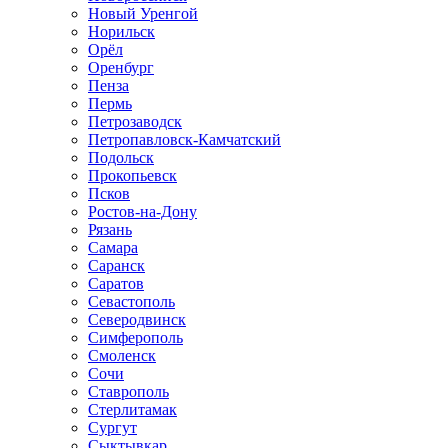
Новый Уренгой
Норильск
Орёл
Оренбург
Пенза
Пермь
Петрозаводск
Петропавловск-Камчатский
Подольск
Прокопьевск
Псков
Ростов-на-Дону
Рязань
Самара
Саранск
Саратов
Севастополь
Северодвинск
Симферополь
Смоленск
Сочи
Ставрополь
Стерлитамак
Сургут
Сыктывкар