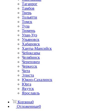
Таганрог
Тамбов
Тверь
Тольятти
Томск
Тула
Тюмень
Улан-Удэ
Ульяновск
Хабаровск
Ханты-Мансийск
Чебоксары
Челябинск
Череповец
Черкесск
Чита
Элиста
Южно-Сахалинск
Юрга
Якутск
Ярославль
Корзина
0
Отложенные
0