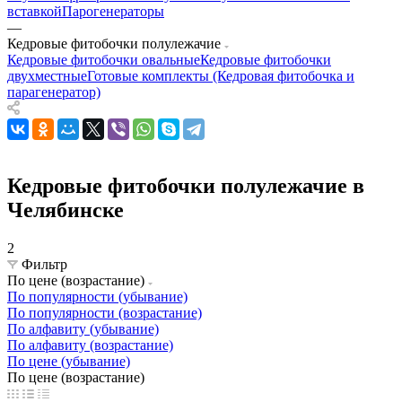
вставкой
Парогенераторы
—
Кедровые фитобочки полулежачие
Кедровые фитобочки овальные
Кедровые фитобочки
двухместные
Готовые комплекты (Кедровая фитобочка и
парагенератор)
Кедровые фитобочки полулежачие в
Челябинске
2
Фильтр
По цене (возрастание)
По популярности (убывание)
По популярности (возрастание)
По алфавиту (убывание)
По алфавиту (возрастание)
По цене (убывание)
По цене (возрастание)