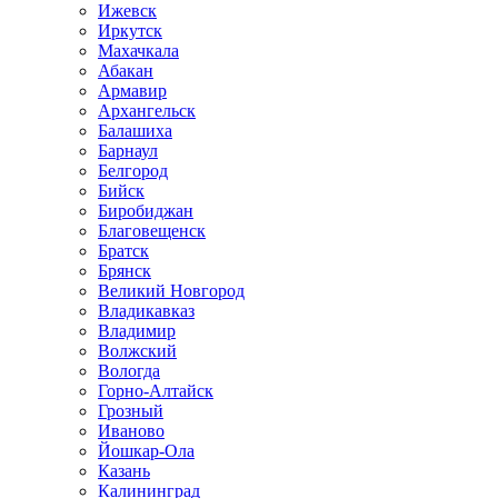
Ижевск
Иркутск
Махачкала
Абакан
Армавир
Архангельск
Балашиха
Барнаул
Белгород
Бийск
Биробиджан
Благовещенск
Братск
Брянск
Великий Новгород
Владикавказ
Владимир
Волжский
Вологда
Горно-Алтайск
Грозный
Иваново
Йошкар-Ола
Казань
Калининград