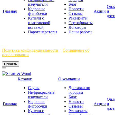
излучатели
Блог
Опл
Кедровые
Новости
Главная
Акции
и
фитобочки
Отзывы
дост
Купели с
Реквизиты
пластиковой
Сертификаты
вставкой
Договоры
Парогенераторы
Наши работы
Мы используем файлы cookie, чтобы улучшить работу сайта.
Политика конфиденциальности
и
Соглашение об
использовании
Принять
Каталог
О компании
Сауны
Доставка по
Инфракрасные
городам
излучатели
Блог
Опл
Кедровые
Новости
Главная
Акции
и
фитобочки
Отзывы
дост
Купели с
Реквизиты