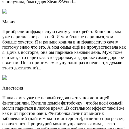
я получила, благодаря Steam&Wood...
Мария
Приобрели инфракрасную сауну у этих ребят. Конечно , мы
уже парились не раз в ней. И чем больше паришься, тем
больше хочется. Я и раньше ходила в инфракрасную сауну,
поэтому знаю что это. А моя семья ещё не прочувствовала как
я. Дочь в восторге, она бы парилась каждый день. Муж тоже
считает, что париться- это здоровье, а здоровье самое дорогое
в жизни. Пока принимаем сауну один раз в неделю, я думаю
этого достаточно)...
Анастасия
Наша семья уже не первый год является поклонницей
фитопарилки. Купили домой фитобочку , чтобы всей семьей
могли париться в любое время...В остальном эффект такой же,
как и от простой бани. Фитобочка лечит от многих
заболеваний (найти можно в интернете), отлично прогревает,
сгоняет пот. Процедурой можно управлять самим , легко
устанавливаешь на таймере время работы, температуру и все!