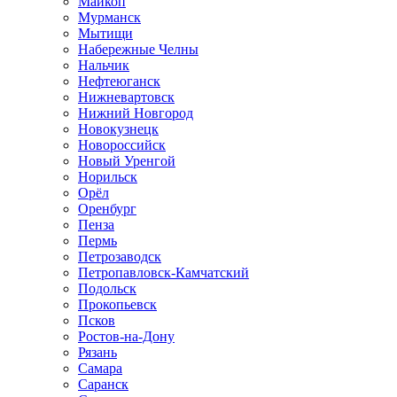
Майкоп
Мурманск
Мытищи
Набережные Челны
Нальчик
Нефтеюганск
Нижневартовск
Нижний Новгород
Новокузнецк
Новороссийск
Новый Уренгой
Норильск
Орёл
Оренбург
Пенза
Пермь
Петрозаводск
Петропавловск-Камчатский
Подольск
Прокопьевск
Псков
Ростов-на-Дону
Рязань
Самара
Саранск