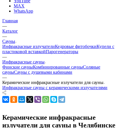
YouTube
MAX
WhatsApp
Главная
—
Каталог
—
Сауны
Инфракрасные излучатели
Кедровые фитобочки
Купели с
пластиковой вставкой
Парогенераторы
—
Инфракрасные сауны
Финские сауны
Комбинированные сауны
Соляные
сауны
Сауны с душевыми кабинами
—
Керамические инфракрасные излучатели для сауны
Инфракрасные сауны с керамическими излучателями
Керамические инфракрасные
излучатели для сауны в Челябинске