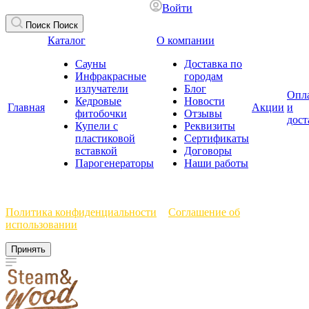
Войти
Поиск
Поиск
Каталог
О компании
Сауны
Доставка по
Инфракрасные
городам
излучатели
Блог
Опл
Кедровые
Новости
Главная
Акции
и
фитобочки
Отзывы
дост
Купели с
Реквизиты
пластиковой
Сертификаты
вставкой
Договоры
Парогенераторы
Наши работы
Мы используем файлы cookie, чтобы улучшить работу сайта.
Политика конфиденциальности
и
Соглашение об
использовании
Принять