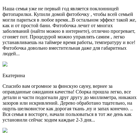
Наша семья уже не первый год является поклонницей
фитопарилки. Купили домой фитобочку , чтобы всей семьей
могли париться в любое время...В остальном эффект такой же,
как и от простой бани. Фитобочка лечит от многих
заболеваний (найти можно в интернете), отлично прогревает,
сгоняет пот. Процедурой можно управлять самим , легко
устанавливаешь на таймере время работы, температуру и все!
Фитобочка довольно вместительная даже для габаритных
людей...
Екатерина
Спасибо вам огромное за финскую сауну, вернее за
оправданные ожидания качества! Сборка прошла легко, все
детали и части подогнали друг другу до миллиметра, никаких
зазоров или искривлений. Дерево обработано тщательно, на
ощупь шелковистое как дорогая ткань ,ну и запах конечно. ..
Вся семья в восторге, начали пользоваться в тот же день как
установили сейчас ходим каждые 2-3 дня...