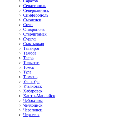
Саратов
Севастополь
Северодвинск
Симферополь
Смоленск
Сочи
Ставрополь
Стерлитамак
Сургут
Сыктывкар
Таганрог
Тамбов
Тверь
Тольятти
Томск
Тула
Тюмень
Улан-Удэ
Ульяновск
Хабаровск
Ханты-Мансийск
Чебоксары
Челябинск
Череповец
Черкесск