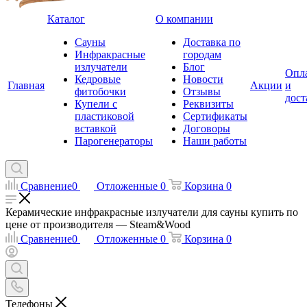
Каталог
О компании
Сауны
Доставка по
Инфракрасные
городам
излучатели
Блог
Опл
Кедровые
Новости
Главная
Акции
и
фитобочки
Отзывы
дост
Купели с
Реквизиты
пластиковой
Сертификаты
вставкой
Договоры
Парогенераторы
Наши работы
Сравнение
0
Отложенные
0
Корзина
0
Керамические инфракрасные излучатели для сауны купить по
цене от производителя — Steam&Wood
Сравнение
0
Отложенные
0
Корзина
0
Телефоны