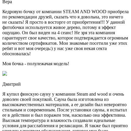
Вера
Кедровую бочку от компании STEAM AND WOOD приобрела
по рекомендации друзей, сказать что я довольна, это ничего
не сказать! Я просто в восторге от приобретения!!! У данной
фитобочки используется живое дерево, потому я эффект
ощущаю. Он был виден на 4 сеанс! Не зря эта компания
гарантирует свое качество, которое подтверждается огромным
количеством сертификатов. Мои знакомые посетили уже этих
ребят и вот моя очередь:) у нас уже своя некая секта
обосновалась!
Моя бочка - полулежачая модель!
Дмитрий
Я купил финскую сауну у компании Steam and wood и очень
доволен своей покупкой. Сауна была изготовлена из
высококачественных материалов, а ее дизайн был невероятно
стильным и современным. После установки сауны, я испытал
ее в действии и был поражен тем, насколько она эффективна.
Высокая температура и влажность создавали идеальные
условия для расслабления и релаксации. Я также был приятно
удивлен качеством обслуживания, которое мне было