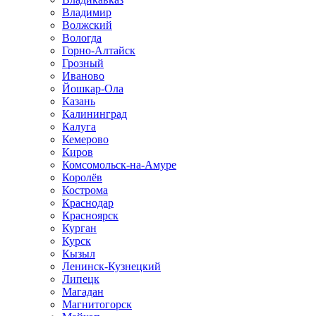
Владимир
Волжский
Вологда
Горно-Алтайск
Грозный
Иваново
Йошкар-Ола
Казань
Калининград
Калуга
Кемерово
Киров
Комсомольск-на-Амуре
Королёв
Кострома
Краснодар
Красноярск
Курган
Курск
Кызыл
Ленинск-Кузнецкий
Липецк
Магадан
Магнитогорск